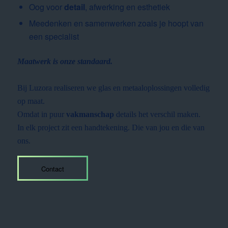
Oog voor
detail
, afwerking en esthetiek
Meedenken en samenwerken zoals je hoopt van
een specialist
Maatwerk is onze standaard.
Bij Luzora realiseren we glas en metaaloplossingen volledig
op maat.
Omdat in puur
vakmanschap
details het verschil maken.
In elk project zit een handtekening. Die van jou en die van
ons.
Contact