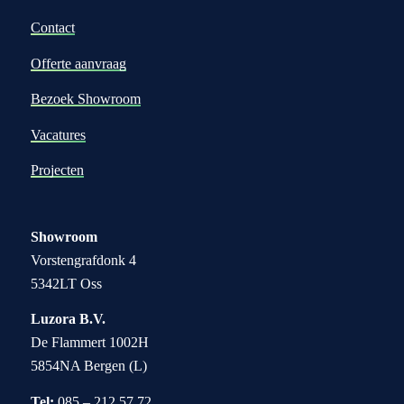
Contact
Offerte aanvraag
Bezoek Showroom
Vacatures
Projecten
Showroom
Vorstengrafdonk 4
5342LT Oss
Luzora B.V.
De Flammert 1002H
5854NA Bergen (L)
Tel:
085 – 212 57 72