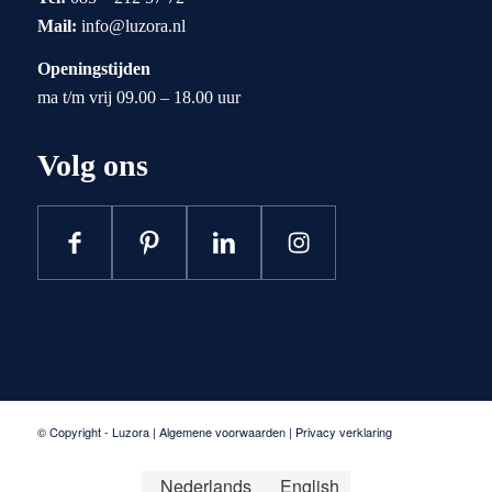
Mail:
info@luzora.nl
Openingstijden
ma t/m vrij 09.00 – 18.00 uur
Volg ons
Facebook
Pinterest
LinkedIn
Instagram
Dit bericht is ook beschikbaar in:
Engels
© Copyright - Luzora |
Algemene voorwaarden
|
Privacy verklaring
Nederlands
English