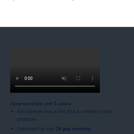
Samenwerken met Luzora
Één partner voor al het glas & metaal in jouw
projecten
Gebouwd op ruim
26 jaar ervaring